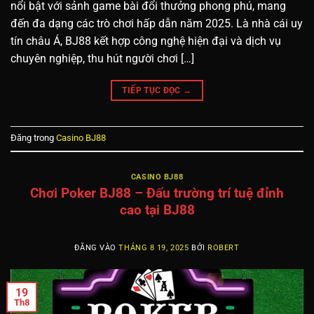
nổi bật với sảnh game bài đổi thưởng phong phú, mang
đến đa dạng các trò chơi hấp dẫn năm 2025. Là nhà cái uy
tín châu Á, BJ88 kết hợp công nghệ hiện đại và dịch vụ
chuyên nghiệp, thu hút người chơi […]
TIẾP TỤC ĐỌC
→
Đăng trong
Casino BJ88
CASINO BJ88
Chơi Poker BJ88 – Đấu trường trí tuệ đỉnh
cao tại BJ88
ĐĂNG VÀO
THÁNG 8 19, 2025
BỞI
ROBERT
19
Th8