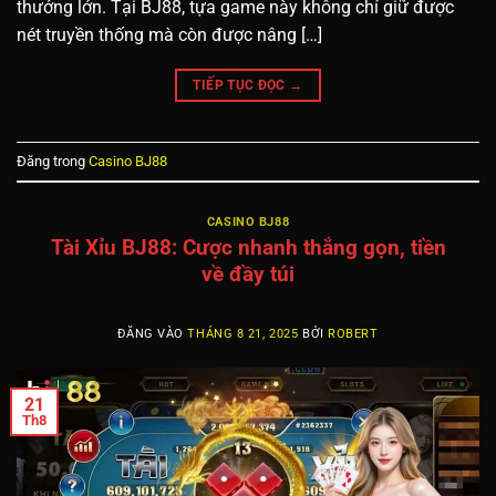
thưởng lớn. Tại BJ88, tựa game này không chỉ giữ được
nét truyền thống mà còn được nâng […]
TIẾP TỤC ĐỌC
→
Đăng trong
Casino BJ88
CASINO BJ88
Tài Xỉu BJ88: Cược nhanh thắng gọn, tiền
về đầy túi
ĐĂNG VÀO
THÁNG 8 21, 2025
BỞI
ROBERT
21
Th8