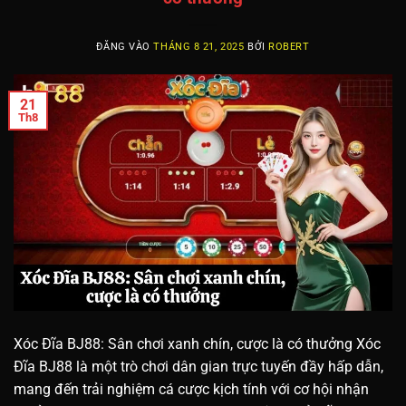
ĐĂNG VÀO
THÁNG 8 21, 2025
BỞI
ROBERT
21
Th8
Xóc Đĩa BJ88: Sân chơi xanh chín, cược là có thưởng Xóc
Đĩa BJ88 là một trò chơi dân gian trực tuyến đầy hấp dẫn,
mang đến trải nghiệm cá cược kịch tính với cơ hội nhận