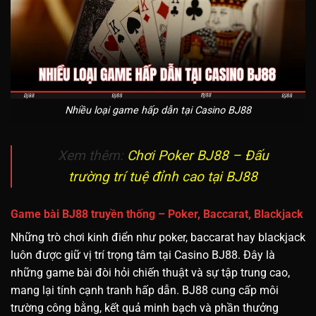
Nhiều loại game hấp dẫn tại Casino BJ88
Xem thêm:
Chơi Poker BJ88 – Đấu
trường trí tuệ đỉnh cao tại BJ88
Game bài BJ88 truyền thống – Poker, Baccarat, Blackjack
Những trò chơi kinh điển như poker, baccarat hay blackjack
luôn được giữ vị trí trọng tâm tại Casino BJ88. Đây là
những game bài đòi hỏi chiến thuật và sự tập trung cao,
mang lại tính cạnh tranh hấp dẫn. BJ88 cung cấp môi
trường công bằng, kết quả minh bạch và phần thưởng