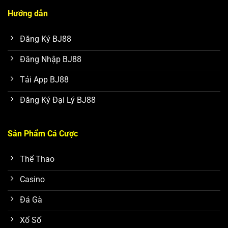
Hướng dẫn
Đăng Ký BJ88
Đăng Nhập BJ88
Tải App BJ88
Đăng Ký Đại Lý BJ88
Sản Phẩm Cá Cược
Thể Thao
Casino
Đá Gà
Xổ Số