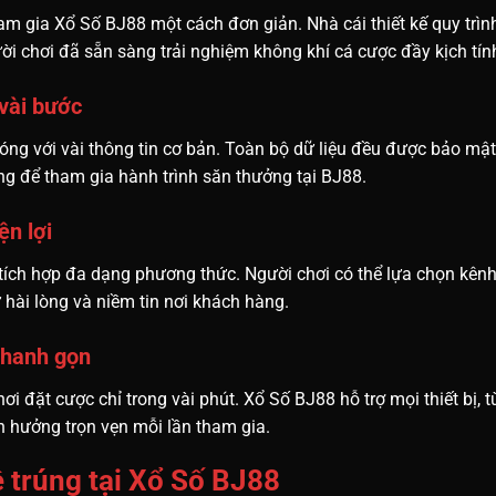
m gia Xổ Số BJ88 một cách đơn giản. Nhà cái thiết kế quy trình
ười chơi đã sẵn sàng trải nghiệm không khí cá cược đầy kịch tín
 vài bước
óng với vài thông tin cơ bản. Toàn bộ dữ liệu đều được bảo mậ
ng để tham gia hành trình săn thưởng tại BJ88.
ện lợi
tích hợp đa dạng phương thức. Người chơi có thể lựa chọn kênh
 hài lòng và niềm tin nơi khách hàng.
nhanh gọn
i đặt cược chỉ trong vài phút. Xổ Số BJ88 hỗ trợ mọi thiết bị, t
ận hưởng trọn vẹn mỗi lần tham gia.
ệ trúng tại Xổ Số BJ88