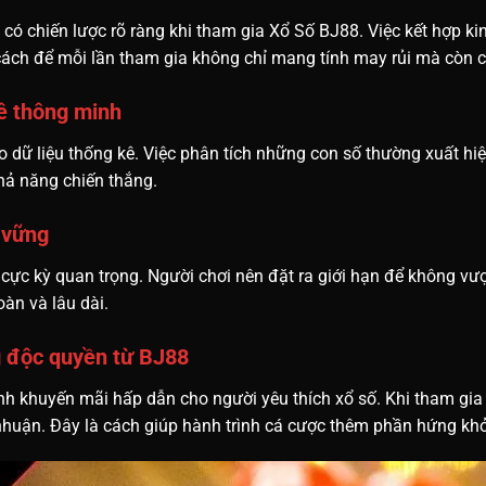
n có chiến lược rõ ràng khi tham gia Xổ Số BJ88. Việc kết hợp
 cách để mỗi lần tham gia không chỉ mang tính may rủi mà còn 
ê thông minh
 dữ liệu thống kê. Việc phân tích những con số thường xuất hi
khả năng chiến thắng.
 vững
 cực kỳ quan trọng. Người chơi nên đặt ra giới hạn để không vượ
oàn và lâu dài.
 độc quyền từ BJ88
nh khuyến mãi hấp dẫn cho người yêu thích xổ số. Khi tham gia
nhuận. Đây là cách giúp hành trình cá cược thêm phần hứng khở