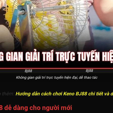
Không gian giải trí trực tuyến hiện đại, dễ thao tác
 thêm:
Hướng dẫn cách chơi Keno BJ88 chi tiết và d
8 dễ dàng cho người mới