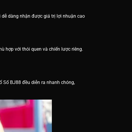
 dễ dàng nhận được giá trị lợi nhuận cao
ù hợp với thói quen và chiến lược riêng.
Xổ Số BJ88 đều diễn ra nhanh chóng,