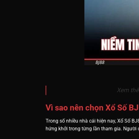
Xem th
Vì sao nên chọn Xổ Số BJ
Trong số nhiều nhà cái hiện nay, Xổ Số BJ
hứng khởi trong từng lần tham gia. Người c