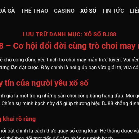
ĐÁ GÀ
THỂ THAO
CASINO
XỔ SỐ
TIN TỨC
LIÊ
LƯU TRỮ DANH MỤC:
XỔ SỐ BJ88
 – Cơ hội đổi đời cùng trò chơi may
cho cộng đồng yêu thích trò chơi may mắn trực tuyến. Với nền
ng lần đặt cược. Đây chính là nơi giúp bạn vừa giải trí, vừa có 
 tín của người yêu xổ số
 giá là một trong những sân chơi công bằng hàng đầu. Mọi quy 
. Chính sự minh bạch này đã giúp thương hiệu BJ88 khẳng định 
 khai rõ ràng
nổi bật chính là cách thức quay số công khai. Hệ thống được v
 có thể theo dõi trực tiếp để cảm nhận sự minh bạch.