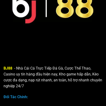
BJ88
- Nhà Cái Cá Trực Tiếp Đá Gà, Cược Thể Thao,
Casino uy tín hàng đầu hiện nay, Kho game hấp dẫn, Kèo
cược đa dạng, nạp rút nhanh, an toàn, hỗ trợ nhanh chuyên
nghiệp 24/7
Đối Tác Chính: