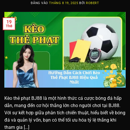
ĐĂNG VÀO
THÁNG 8 19, 2025
BỞI
ROBERT
19
Th8
Kèo thẻ phạt BJ88 là một hình thức cá cược bóng đá hấp
dẫn, mang đến cơ hội thắng lớn cho người chơi tại BJ88.
Với sự kết hợp giữa phân tích chiến thuật, hiểu biết về bóng
đá và quản lý vốn, bạn có thể tối ưu hóa tỷ lệ thắng khi
tham gia […]