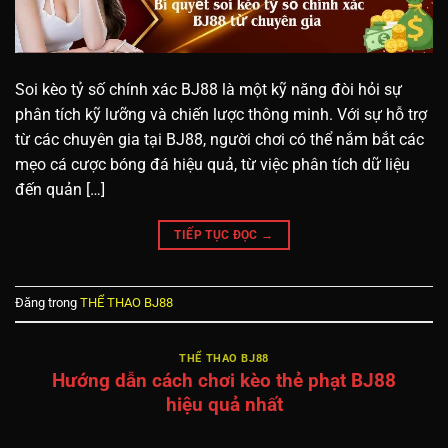
Soi kèo tỷ số chính xác BJ88 là một kỹ năng đòi hỏi sự
phân tích kỹ lưỡng và chiến lược thông minh. Với sự hỗ trợ
từ các chuyên gia tại BJ88, người chơi có thể nắm bắt các
mẹo cá cược bóng đá hiệu quả, từ việc phân tích dữ liệu
đến quản […]
TIẾP TỤC ĐỌC
→
Đăng trong
THỂ THAO BJ88
THỂ THAO BJ88
Hướng dẫn cách chơi kèo thẻ phạt BJ88
hiệu quả nhất