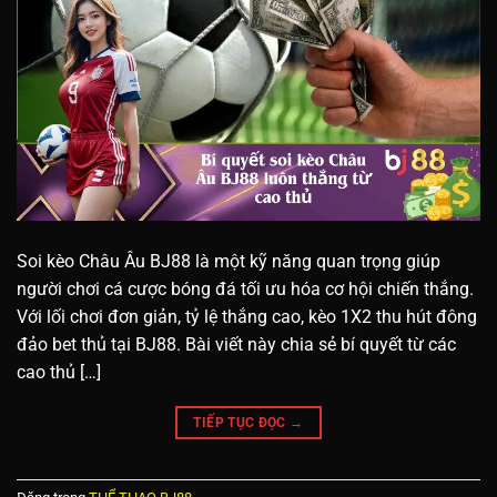
Soi kèo Châu Âu BJ88 là một kỹ năng quan trọng giúp
người chơi cá cược bóng đá tối ưu hóa cơ hội chiến thắng.
Với lối chơi đơn giản, tỷ lệ thắng cao, kèo 1X2 thu hút đông
đảo bet thủ tại BJ88. Bài viết này chia sẻ bí quyết từ các
cao thủ […]
TIẾP TỤC ĐỌC
→