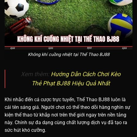
Không khí cuồng nhiệt tại Thể Thao BJ88
Xem thêm:
Hướng Dẫn Cách Chơi Kèo
Thẻ Phạt BJ88 Hiệu Quả Nhất
Khi nhắc đến cá cược trực tuyến, Thể Thao BJ88 luôn là
cái tên sáng giá. Người chơi có thể theo dõi hàng nghìn sự
kiện thể thao từ khắp nơi trên thế giới ngay trên nền tảng
này. Chính sự đa dạng cùng chất lượng dịch vụ đã tạo ra
sức hút khó cưỡng.