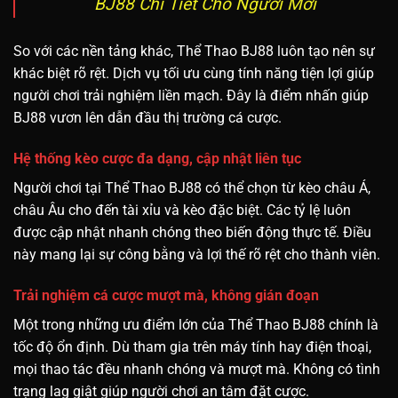
BJ88 Chi Tiết Cho Người Mới
So với các nền tảng khác, Thể Thao BJ88 luôn tạo nên sự
khác biệt rõ rệt. Dịch vụ tối ưu cùng tính năng tiện lợi giúp
người chơi trải nghiệm liền mạch. Đây là điểm nhấn giúp
BJ88 vươn lên dẫn đầu thị trường cá cược.
Hệ thống kèo cược đa dạng, cập nhật liên tục
Người chơi tại Thể Thao BJ88 có thể chọn từ kèo châu Á,
châu Âu cho đến tài xỉu và kèo đặc biệt. Các tỷ lệ luôn
được cập nhật nhanh chóng theo biến động thực tế. Điều
này mang lại sự công bằng và lợi thế rõ rệt cho thành viên.
Trải nghiệm cá cược mượt mà, không gián đoạn
Một trong những ưu điểm lớn của Thể Thao BJ88 chính là
tốc độ ổn định. Dù tham gia trên máy tính hay điện thoại,
mọi thao tác đều nhanh chóng và mượt mà. Không có tình
trạng lag giật giúp người chơi an tâm đặt cược.