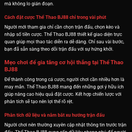
mà không lo gián đoạn.
Cách đặt cược Thể Thao BJ88 chỉ trong vài phút
Người mới tham gia chỉ cần chọn trận đấu, chọn kèo và
nhập số tiền cược. Thể Thao BJ88 thiết kế giao diện trực
quan giúp mọi thao tác diễn ra dễ dàng. Chỉ sau vài bước,
bạn đã sẵn sàng theo dõi trận đấu với sự hứng khởi.
Mẹo chơi để gia tăng cơ hội thắng tại Thể Thao
BJ88
Để thành công trong cá cược, người chơi cần nhiều hơn là
may mắn. Thể Thao BJ88 mang đến những gợi ý hữu ích
giúp nâng cao hiệu quả đặt cược. Kết hợp chiến lược với
phân tích sẽ tạo nên lợi thế rõ rệt.
Phân tích dữ liệu và nắm bắt xu hướng trận đấu
Người chơi nên thường xuyên cập nhật thông tin trước trận