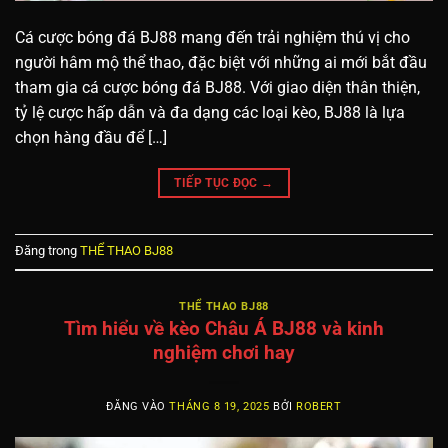
Cá cược bóng đá BJ88 mang đến trải nghiệm thú vị cho
người hâm mộ thể thao, đặc biệt với những ai mới bắt đầu
tham gia cá cược bóng đá BJ88. Với giao diện thân thiện,
tỷ lệ cược hấp dẫn và đa dạng các loại kèo, BJ88 là lựa
chọn hàng đầu để […]
TIẾP TỤC ĐỌC
→
Đăng trong
THỂ THAO BJ88
THỂ THAO BJ88
Tìm hiểu về kèo Châu Á BJ88 và kinh
nghiệm chơi hay
ĐĂNG VÀO
THÁNG 8 19, 2025
BỞI
ROBERT