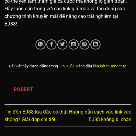
có thể yên tâm tham gia cá cược mà không lo gián đoạn.
Hãy luôn cẩn trọng với các link giả mạo và tận dụng các
chương trình khuyến mãi để nâng cao trải nghiệm tại
BJ88!
Bài viết này được đăng trong
TIN TỨC
. Đánh dấu
liên kết thường trực
.
ROBERT
Tin đồn BJ88 lừa đảo có thật
Hướng dẫn cách vào link vào
không? Giải đáp chi tiết
BJ88 không bị chặn