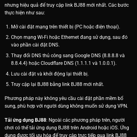
nhưng hiệu quả để truy cập link BJ88 mới nhất. Các bước
thực hiện như sau:
Mở cài đặt mạng trên thiết bị (PC hoặc điện thoại).
Chọn mạng Wi-Fi hoặc Ethernet đang sử dụng, sau đó
vào phần cài đặt DNS.
Thay đổi DNS thủ công sang Google DNS (8.8.8.8 và
8.8.4.4) hoặc Cloudflare DNS (1.1.1.1 và 1.0.0.1).
Lưu cài đặt và khởi động lại thiết bị.
Truy cập lại BJ88 bằng link BJ88 mới nhất.
Phương pháp này không yêu cầu cài đặt phần mềm bổ
sung, phù hợp với người dùng không muốn sử dụng VPN.
Tải ứng dụng BJ88
: Ngoài các phương pháp trên, người
chơi có thể tải ứng dụng BJ88 trên Android hoặc iOS. Ứng
dụng được tối ưu hóa để truy cập trực tiếp qua link BJ88