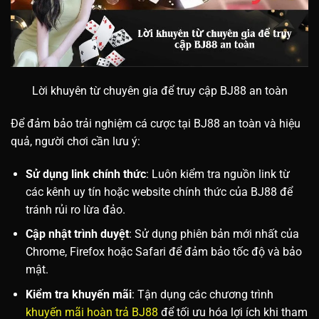
Lời khuyên từ chuyên gia để truy cập BJ88 an toàn
Để đảm bảo trải nghiệm cá cược tại BJ88 an toàn và hiệu
quả, người chơi cần lưu ý:
Sử dụng link chính thức
: Luôn kiểm tra nguồn link từ
các kênh uy tín hoặc website chính thức của BJ88 để
tránh rủi ro lừa đảo.
Cập nhật trình duyệt
: Sử dụng phiên bản mới nhất của
Chrome, Firefox hoặc Safari để đảm bảo tốc độ và bảo
mật.
Kiểm tra khuyến mãi
: Tận dụng các chương trình
khuyến mãi hoàn trả BJ88
để tối ưu hóa lợi ích khi tham