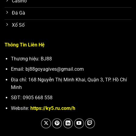
Casino
Đá Gà
Xổ Số
Thông Tin Liên Hệ
Thương hiệu:
BJ88
Email:
bj88goyagives@gmail.com
Địa chỉ:
168 Nguyễn Thị Minh Khai, Quận 3, TP. Hồ Chí
Minh
SĐT:
0905 668 558
Website:
https://ky5.ru.com/h