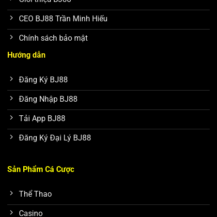
CEO BJ88 Trần Minh Hiếu
Chính sách bảo mật
Hướng dẫn
Đăng Ký BJ88
Đăng Nhập BJ88
Tải App BJ88
Đăng Ký Đại Lý BJ88
Sản Phẩm Cá Cược
Thể Thao
Casino