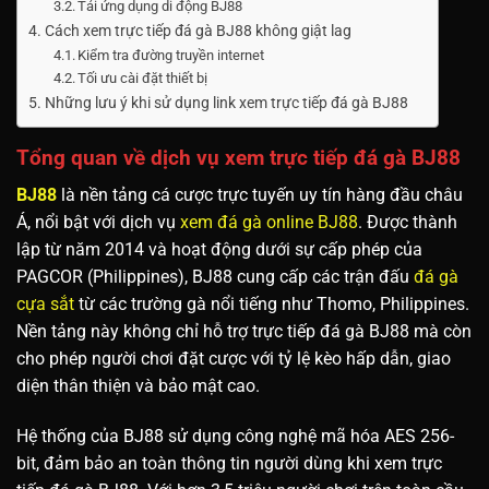
Tải ứng dụng di động BJ88
Cách xem trực tiếp đá gà BJ88 không giật lag
Kiểm tra đường truyền internet
Tối ưu cài đặt thiết bị
Những lưu ý khi sử dụng link xem trực tiếp đá gà BJ88
Tổng quan về dịch vụ xem trực tiếp đá gà BJ88
BJ88
là nền tảng cá cược trực tuyến uy tín hàng đầu châu
Á, nổi bật với dịch vụ
xem đá gà online BJ88
. Được thành
lập từ năm 2014 và hoạt động dưới sự cấp phép của
PAGCOR (Philippines), BJ88 cung cấp các trận đấu
đá gà
cựa sắt
từ các trường gà nổi tiếng như Thomo, Philippines.
Nền tảng này không chỉ hỗ trợ trực tiếp đá gà BJ88 mà còn
cho phép người chơi đặt cược với tỷ lệ kèo hấp dẫn, giao
diện thân thiện và bảo mật cao.
Hệ thống của BJ88 sử dụng công nghệ mã hóa AES 256-
bit, đảm bảo an toàn thông tin người dùng khi xem trực