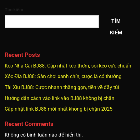
Tìm kiếm
TÌM
KIẾM
Recent Posts
Kèo Nhà Cái BJ88: Cập nhật kèo thơm, soi kèo cực chuẩn
Xóc Đĩa BJ88: Sân chơi xanh chín, cược là có thưởng
Tài Xỉu BJ88: Cược nhanh thắng gọn, tiền về đầy túi
Hướng dẫn cách vào link vào BJ88 không bị chặn
Cập nhật link BJ88 mới nhất không bị chặn 2025
Recent Comments
Không có bình luận nào để hiển thị.