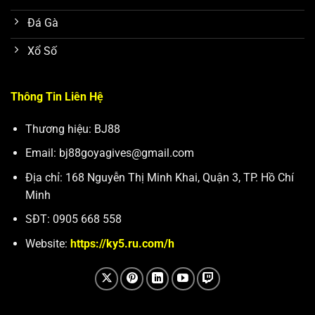
Đá Gà
Xổ Số
Thông Tin Liên Hệ
Thương hiệu:
BJ88
Email:
bj88goyagives@gmail.com
Địa chỉ:
168 Nguyễn Thị Minh Khai, Quận 3, TP. Hồ Chí
Minh
SĐT:
0905 668 558
Website:
https://ky5.ru.com/h