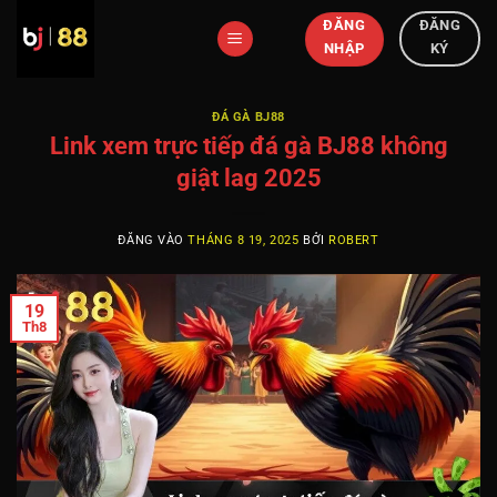
Bỏ
ĐĂNG
ĐĂNG
qua
NHẬP
KÝ
nội
dung
ĐÁ GÀ BJ88
Link xem trực tiếp đá gà BJ88 không
giật lag 2025
ĐĂNG VÀO
THÁNG 8 19, 2025
BỞI
ROBERT
19
Th8