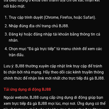
tra biểu tượng ổ khóa trên thanh địa chỉ để xác nhận kết
nối bảo mật.
Truy cập trình duyệt (Chrome, Firefox, hoặc Safari).
Nhập đúng địa chỉ trang chủ BJ88.
Đăng ký hoặc đăng nhập tài khoản bằng thông tin cá
nhân.
Chọn mục “Đá gà trực tiếp” từ menu chính để xem các
trận đấu.
Lưu ý: BJ88 thường xuyên cập nhật link truy cập để tránh
bị chặn bởi nhà mạng. Hãy theo dõi các kênh truyền thông
chính thức để nhận link mới nhất cho trực tiếp đá gà BJ88.
Tải ứng dụng di động BJ88
Ngoài website, BJ88 cung cấp ứng dụng di động giúp bạn
xem trực tiếp đá gà BJ88 mọi lúc, mọi nơi. Ứng dụng có thể