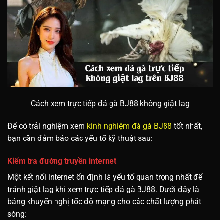
Cách xem trực tiếp đá gà BJ88 không giật lag
Để có trải nghiệm xem
kinh nghiệm đá gà BJ88
tốt nhất,
bạn cần đảm bảo các yếu tố kỹ thuật sau:
Kiểm tra đường truyền internet
Một kết nối internet ổn định là yếu tố quan trọng nhất để
tránh giật lag khi xem trực tiếp đá gà BJ88. Dưới đây là
bảng khuyến nghị tốc độ mạng cho các chất lượng phát
sóng: