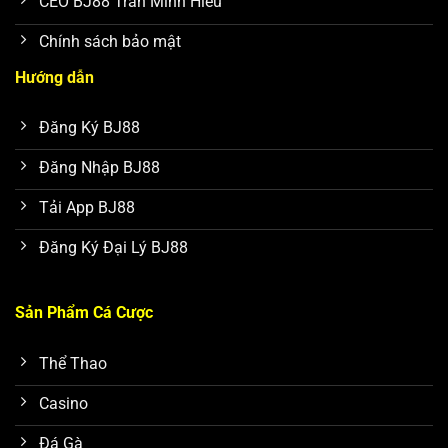
CEO BJ88 Trần Minh Hiếu
Chính sách bảo mật
Hướng dẫn
Đăng Ký BJ88
Đăng Nhập BJ88
Tải App BJ88
Đăng Ký Đại Lý BJ88
Sản Phẩm Cá Cược
Thể Thao
Casino
Đá Gà