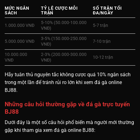
MỨC NGÂN
TỶ LỆ CƯỢC MỖI
SỐ TRẬN TỐI
SÁCH
TRẬN
ĐA/NGÀY
5-10% (50.000-100.000
1.000.000 VNĐ
5-7 trận
VNĐ)
3-5% (150.000-250.000
5.000.000 VNĐ
7-10 trận
VNĐ)
10.000.000
2-3% (200.000-300.000
10-12 trận
VNĐ
VNĐ)
Hãy tuân thủ nguyên tắc không cược quá 10% ngân sách
trong một lần để tránh rủi ro lớn khi xem đá gà online
BJ88.
Những câu hỏi thường gặp về đá gà trực tuyến
BJ88
Dưới đây là một số câu hỏi phổ biến mà người mới thường
gặp khi tham gia xem đá gà online BJ88: