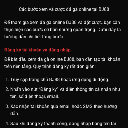
Các bước xem và cược đá gà online tại BJ88
Để tham gia xem đá gà online BJ88 và đặt cược, bạn cần
thực hiện các bước cơ bản nhưng quan trọng. Dưới đây là
hướng dẫn chi tiết từng bước:
Đăng ký tài khoản và đăng nhập
Để bắt đầu xem đá gà online BJ88, bạn cần tạo tài khoản
trên nền tảng. Quy trình đăng ký rất đơn giản:
Truy cập trang chủ BJ88 hoặc ứng dụng di động.
Nhấn vào nút “Đăng ký” và điền thông tin cá nhân như
tên, số điện thoại, email.
Xác nhận tài khoản qua email hoặc SMS theo hướng
dẫn.
Sau khi đăng ký thành công, đăng nhập bằng tên tài